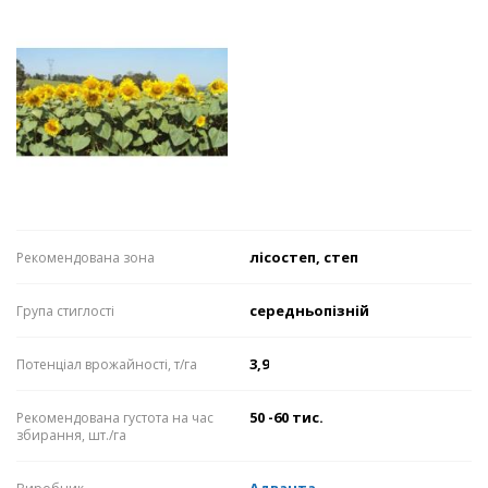
лісостеп, степ
Рекомендована зона
середньопізній
Група стиглості
3,9
Потенціал врожайності, т/га
50 -60 тис.
Рекомендована густота на час
збирання, шт./га