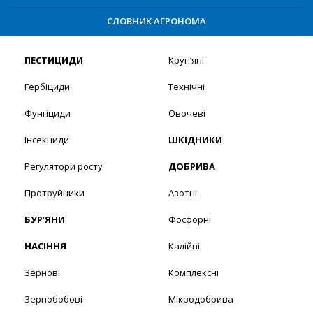
СЛОВНИК АГРОНОМА
ПЕСТИЦИДИ
Круп’яні
Гербіциди
Технічні
Фунгіциди
Овочеві
Інсекциди
ШКІДНИКИ
Регулятори росту
ДОБРИВА
Протруйники
Азотні
БУР’ЯНИ
Фосфорні
НАСІННЯ
Калійні
Зернові
Комплексні
Зернобобові
Мікродобрива