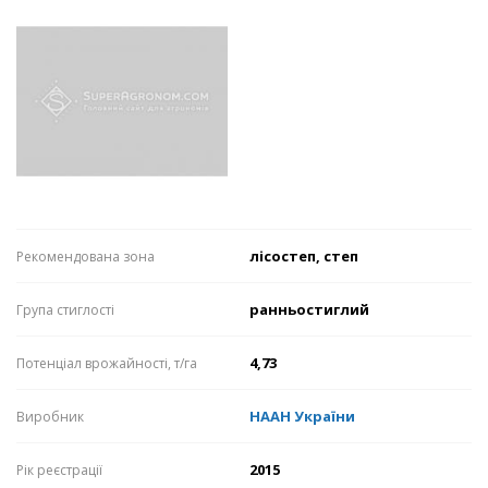
лісостеп, степ
Рекомендована зона
ранньостиглий
Група стиглості
4,73
Потенціал врожайності, т/га
НААН України
Виробник
2015
Рік реєстрації