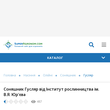
КАТАЛОГ
Головна
Насіння
Олійні
Соняшник
Гусляр
Соняшник Гусляр від Інститут рослинництва ім.
В.Я. Юр'єва
487