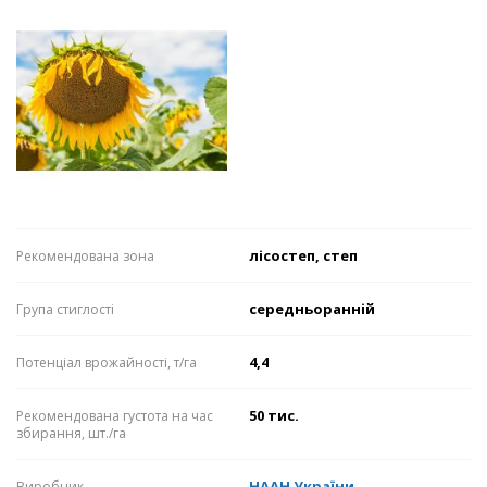
лісостеп, степ
Рекомендована зона
середньоранній
Група стиглості
4,4
Потенціал врожайності, т/га
50 тис.
Рекомендована густота на час
збирання, шт./га
НААН України
Виробник