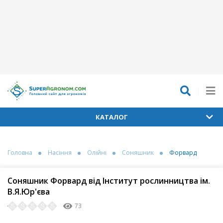
КАТАЛОГ
Головна
Насіння
Олійні
Соняшник
Форвард
Соняшник Форвард від Інститут рослинництва ім.
В.Я.Юр'єва
73