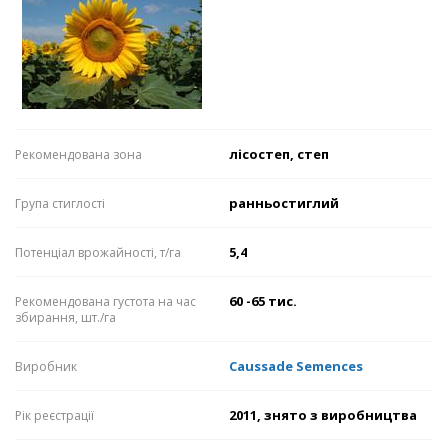
лісостеп, степ
Рекомендована зона
ранньостиглий
Група стиглості
5,4
Потенціал врожайності, т/га
60 -65 тис.
Рекомендована густота на час
збирання, шт./га
Caussade Semences
Виробник
2011, знято з виробництва
Рік реєстрації