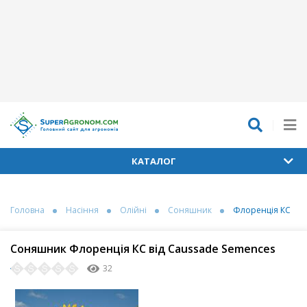
КАТАЛОГ
Головна
Насіння
Олійні
Соняшник
Флоренція КС
Соняшник Флоренція КС від Caussade Semences
32