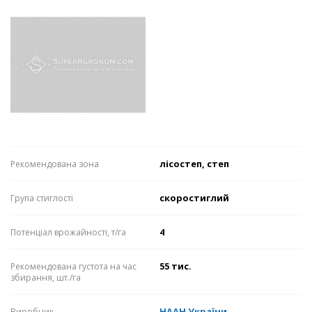
лісостеп, степ
Рекомендована зона
скоростиглий
Група стиглості
4
Потенціал врожайності, т/га
55 тис.
Рекомендована густота на час
збирання, шт./га
НААН України
Виробник