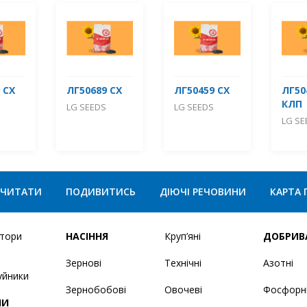
 СХ
ЛГ50689 СХ
ЛГ50459 СХ
ЛГ50
КЛП
LG SEEDS
LG SEEDS
LG SE
ЧИТАТИ
ПОДИВИТИСЬ
ДІЮЧІ РЕЧОВИНИ
КАРТА 
ятори
НАСІННЯ
Круп’яні
ДОБРИВ
Зернові
Технічні
Азотні
уйники
Зернобобові
Овочеві
Фосфорн
НИ