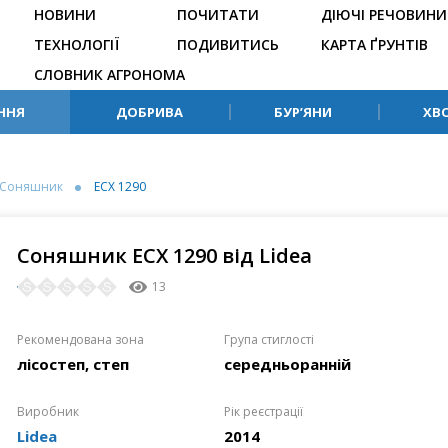
НОВИНИ
ПОЧИТАТИ
ДІЮЧІ РЕЧОВИНИ
ТЕХНОЛОГІЇ
ПОДИВИТИСЬ
КАРТА ҐРУНТІВ
СЛОВНИК АГРОНОМА
ННЯ
ДОБРИВА
БУР’ЯНИ
ХВ
Соняшник
ЕСХ 1290
Соняшник ЕСХ 1290 від Lidea
13
Рекомендована зона
Група стиглості
лісостеп, степ
середньоранній
Виробник
Рік реєстрації
Lidea
2014