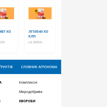
487 ХО
ЛГ50540 ХО
КЛП
EDS
LG SEEDS
ҐРУНТІВ
СЛОВНИК АГРОНОМА
А
Комплексні
Мікродобрива
і
ХВОРОБИ