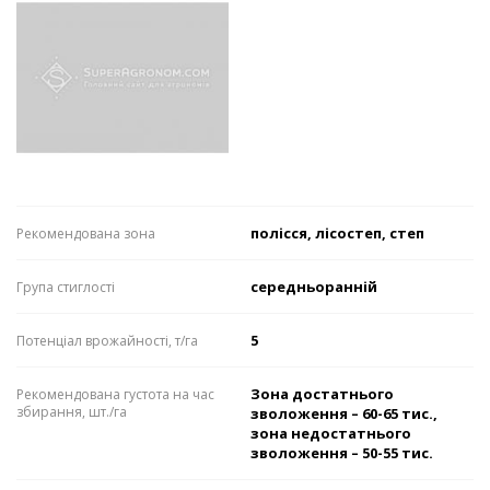
полісся, лісостеп, степ
Рекомендована зона
середньоранній
Група стиглості
5
Потенціал врожайності, т/га
Зона достатнього
Рекомендована густота на час
збирання, шт./га
зволоження – 60-65 тис.,
зона недостатнього
зволоження – 50-55 тис.