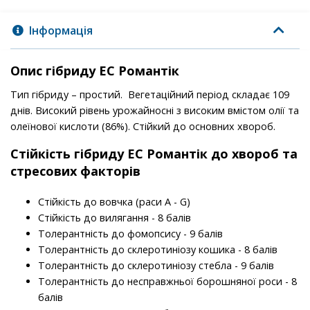
Інформація
Опис гібриду ЕС Романтік
Тип гібриду – простий. Вегетаційний період складає 109
днів. Високий рівень урожайносні з високим вмістом олії та
олеїнової кислоти (86%). Стійкий до основних хвороб.
Стійкість гібриду ЕС Романтік до хвороб та
стресових факторів
Стійкість до вовчка (раси A - G)
Стійкість до вилягання - 8 балів
Толерантність до фомопсису - 9 балів
Толерантність до склеротиніозу кошика - 8 балів
Толерантність до склеротиніозу стебла - 9 балів
Толерантність до несправжньої борошняної роси - 8
балів