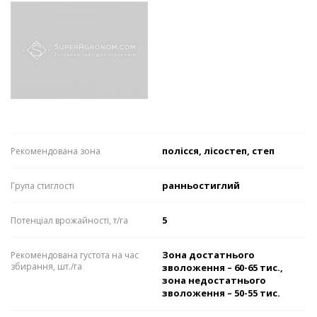
полісся, лісостеп, степ
Рекомендована зона
ранньостиглий
Група стиглості
5
Потенціал врожайності, т/га
Зона достатнього
Рекомендована густота на час
збирання, шт./га
зволоження – 60-65 тис.,
зона недостатнього
зволоження – 50-55 тис.