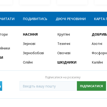
ЧИТАТИ
ПОДИВИТИСЬ
ДІЮЧІ РЕЧОВИНИ
КАРТА 
ятори
НАСІННЯ
Круп’яні
ДОБРИВ
Зернові
Технічні
Азотні
уйники
Зернобобові
Овочеві
Фосфорн
НИ
Олійні
ШКІДНИКИ
Калійні
Підписатися на розсилку
ПІДПИСАТИСЯ