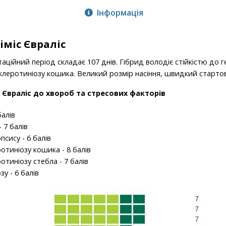
Інформація
іміс Євраліс
аційний період складає 107 днів. Гібрид володіє стійкістю до 
клеротиніозу кошика. Великий розмір насіння, швидкий старто
іс Євраліс до хвороб та стресових факторів
балів
 7 балів
сису - 6 балів
отиніозу кошика - 8 балів
отиніозу стебла - 7 балів
у - 6 балів