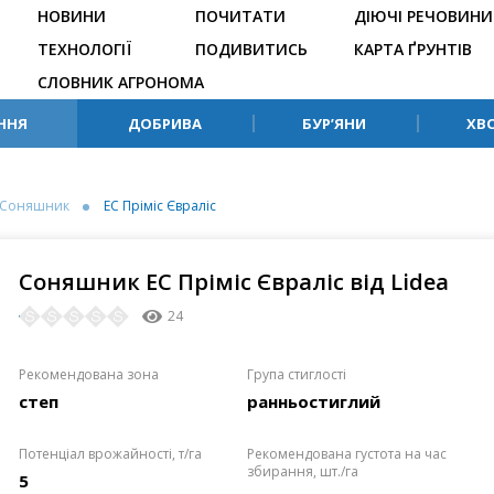
НОВИНИ
ПОЧИТАТИ
ДІЮЧІ РЕЧОВИНИ
ТЕХНОЛОГІЇ
ПОДИВИТИСЬ
КАРТА ҐРУНТІВ
СЛОВНИК АГРОНОМА
ННЯ
ДОБРИВА
БУР’ЯНИ
ХВ
Соняшник
ЕС Пріміс Євраліс
Соняшник ЕС Пріміс Євраліс від Lidea
24
Рекомендована зона
Група стиглості
степ
ранньостиглий
Потенціал врожайності, т/га
Рекомендована густота на час
збирання, шт./га
5