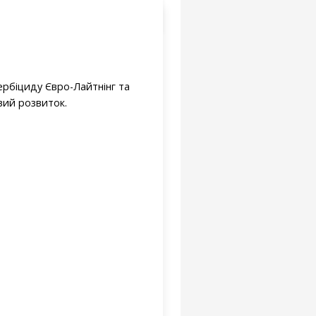
гербіциду Євро-Лайтнінг та
вий розвиток.