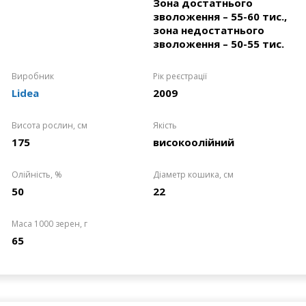
Зона достатнього
зволоження – 55-60 тис.,
зона недостатнього
зволоження – 50-55 тис.
Виробник
Рік реєстрації
Lidea
2009
Висота рослин, см
Якість
175
високоолійний
Олійність, %
Діаметр кошика, см
50
22
Маса 1000 зерен, г
65