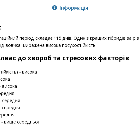
Інформація
с
аційний період складає 115 днів. Один з кращих гібридів за рі
від вовчка. Виражена висока посухостійкість.
Елвас до хвороб та стресових факторів
ійкість) - висока
исока
- висока
середня
 - середня
 - середня
середня
 - вище середньої