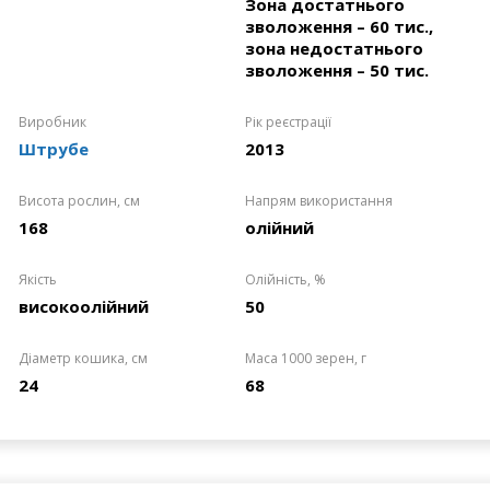
Зона достатнього
зволоження – 60 тис.,
зона недостатнього
зволоження – 50 тис.
Виробник
Рік реєстрації
Штрубе
2013
Висота рослин, см
Напрям використання
168
олійний
Якість
Олійність, %
високоолійний
50
Діаметр кошика, см
Маса 1000 зерен, г
24
68