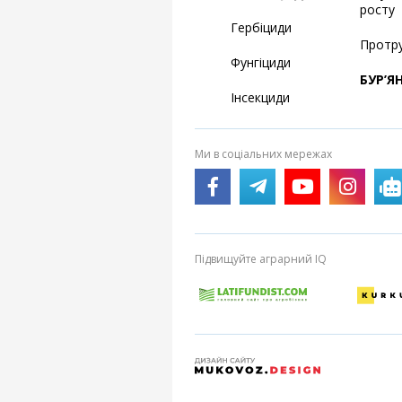
росту
Гербіциди
Протр
Фунгіциди
БУР’Я
Інсекциди
Ми в соціальних мережах
Підвищуйте аграрний IQ