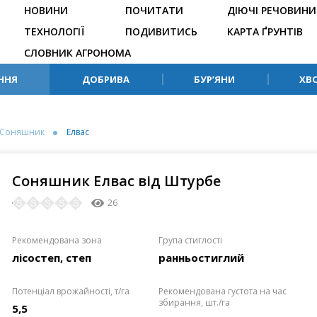
НОВИНИ
ПОЧИТАТИ
ДІЮЧІ РЕЧОВИНИ
ТЕХНОЛОГІЇ
ПОДИВИТИСЬ
КАРТА ҐРУНТІВ
СЛОВНИК АГРОНОМА
ННЯ
ДОБРИВА
БУР’ЯНИ
ХВ
Соняшник
Елвас
Соняшник Елвас від Штурбе
26
Рекомендована зона
Група стиглості
лісостеп, степ
ранньостиглий
Потенціал врожайності, т/га
Рекомендована густота на час
збирання, шт./га
5,5