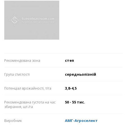
степ
Рекомендована зона
середньопізній
Група стиглості
3,8-4,5
Потенціал врожайності, т/га
50 - 55 тис.
Рекомендована густота на час
збирання, шт./га
АМГ-Агроселект
Виробник