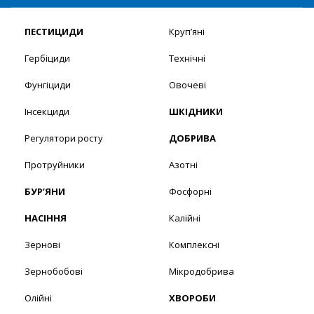
ПЕСТИЦИДИ
Круп’яні
Гербіциди
Технічні
Фунгіциди
Овочеві
Інсекциди
ШКІДНИКИ
Регулятори росту
ДОБРИВА
Протруйники
Азотні
БУР’ЯНИ
Фосфорні
НАСІННЯ
Калійні
Зернові
Комплексні
Зернобобові
Мікродобрива
Олійні
ХВОРОБИ