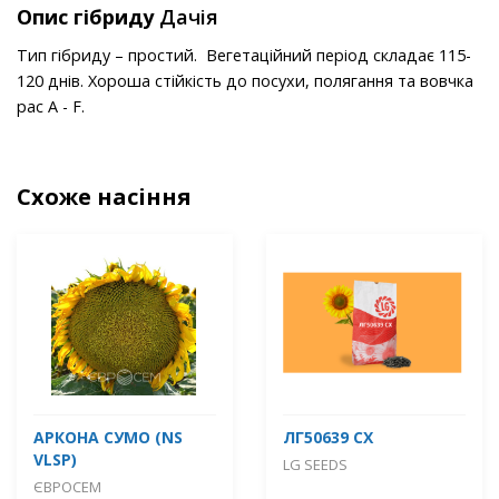
Опис гібриду
Дачія
Тип гібриду – простий. Вегетаційний період складає 115-
120 днів. Хороша стійкість до посухи, полягання та вовчка
рас A - F.
Схоже насіння
АРКОНА СУМО (NS
ЛГ50639 СХ
VLSP)
LG SEEDS
ЄВРОСЕМ