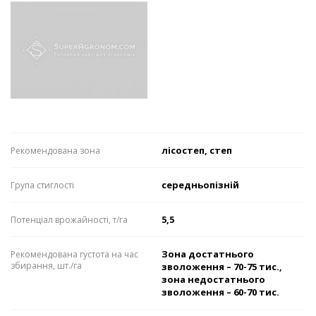
лісостеп, степ
Рекомендована зона
середньопізній
Група стиглості
5,5
Потенціал врожайності, т/га
Зона достатнього
Рекомендована густота на час
збирання, шт./га
зволоження – 70-75 тис.,
зона недостатнього
зволоження – 60-70 тис.