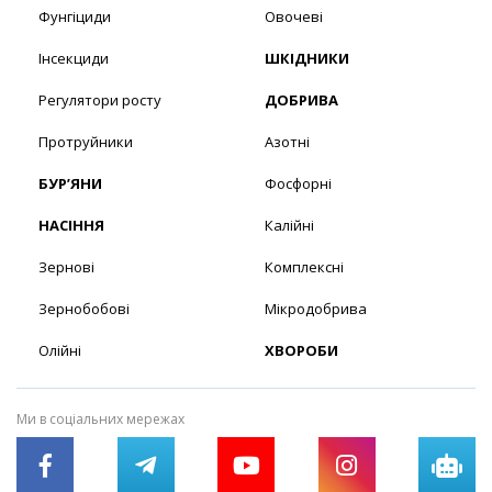
Фунгіциди
Овочеві
Інсекциди
ШКІДНИКИ
Регулятори росту
ДОБРИВА
Протруйники
Азотні
БУР’ЯНИ
Фосфорні
НАСІННЯ
Калійні
Зернові
Комплексні
Зернобобові
Мікродобрива
Олійні
ХВОРОБИ
Ми в соціальних мережах