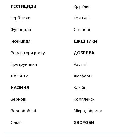
ПЕСТИЦИДИ
Круп’яні
Гербіциди
Технічні
Фунгіциди
Овочеві
Інсекциди
ШКІДНИКИ
Регулятори росту
ДОБРИВА
Протруйники
Азотні
БУР’ЯНИ
Фосфорні
НАСІННЯ
Калійні
Зернові
Комплексні
Зернобобові
Мікродобрива
Олійні
ХВОРОБИ