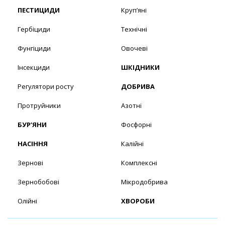
ПЕСТИЦИДИ
Круп’яні
Гербіциди
Технічні
Фунгіциди
Овочеві
Інсекциди
ШКІДНИКИ
Регулятори росту
ДОБРИВА
Протруйники
Азотні
БУР’ЯНИ
Фосфорні
НАСІННЯ
Калійні
Зернові
Комплексні
Зернобобові
Мікродобрива
Олійні
ХВОРОБИ