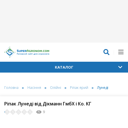
КАТАЛОГ
Головна
Насіння
Олійні
Ріпак ярий
Лунеді
Ріпак Лунеді від Дікманн ГмбХ і Ко. КГ
9