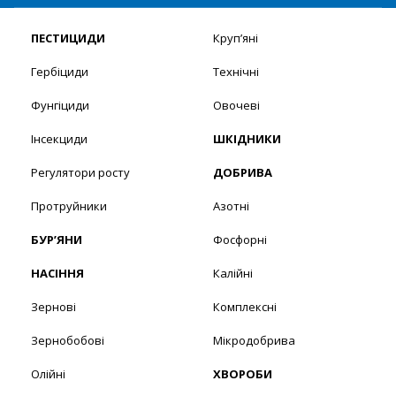
ПЕСТИЦИДИ
Круп’яні
Гербіциди
Технічні
Фунгіциди
Овочеві
Інсекциди
ШКІДНИКИ
Регулятори росту
ДОБРИВА
Протруйники
Азотні
БУР’ЯНИ
Фосфорні
НАСІННЯ
Калійні
Зернові
Комплексні
Зернобобові
Мікродобрива
Олійні
ХВОРОБИ