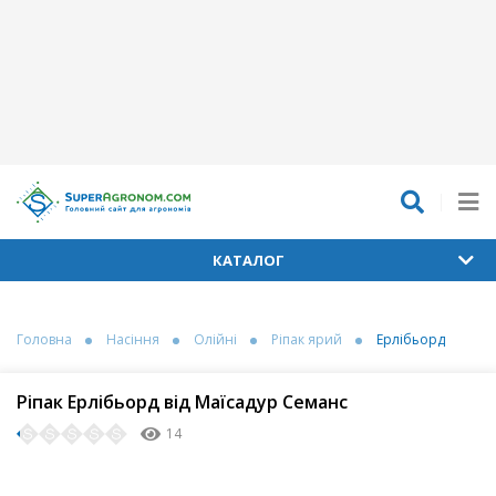
КАТАЛОГ
Головна
Насіння
Олійні
Ріпак ярий
Ерлібьорд
Ріпак Ерлібьорд від Маїсадур Семанс
14