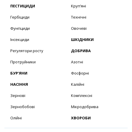
ПЕСТИЦИДИ
Круп’яні
Гербіциди
Технічні
Фунгіциди
Овочеві
Інсекциди
ШКІДНИКИ
Регулятори росту
ДОБРИВА
Протруйники
Азотні
БУР’ЯНИ
Фосфорні
НАСІННЯ
Калійні
Зернові
Комплексні
Зернобобові
Мікродобрива
Олійні
ХВОРОБИ