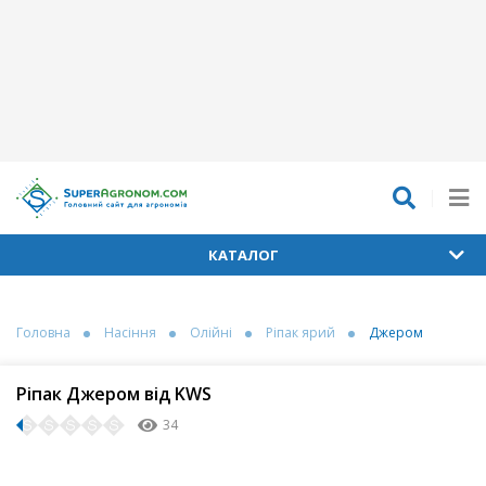
КАТАЛОГ
Головна
Насіння
Олійні
Ріпак ярий
Джером
Ріпак Джером від KWS
34