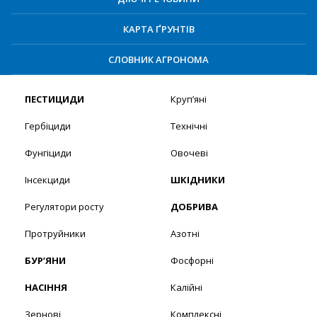
КАРТА ҐРУНТІВ
СЛОВНИК АГРОНОМА
ПЕСТИЦИДИ
Круп’яні
Гербіциди
Технічні
Фунгіциди
Овочеві
Інсекциди
ШКІДНИКИ
Регулятори росту
ДОБРИВА
Протруйники
Азотні
БУР’ЯНИ
Фосфорні
НАСІННЯ
Калійні
Зернові
Комплексні