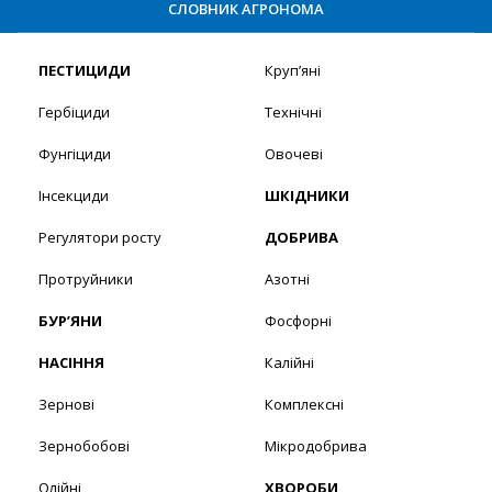
СЛОВНИК АГРОНОМА
ПЕСТИЦИДИ
Круп’яні
Гербіциди
Технічні
Фунгіциди
Овочеві
Інсекциди
ШКІДНИКИ
Регулятори росту
ДОБРИВА
Протруйники
Азотні
БУР’ЯНИ
Фосфорні
НАСІННЯ
Калійні
Зернові
Комплексні
Зернобобові
Мікродобрива
Олійні
ХВОРОБИ