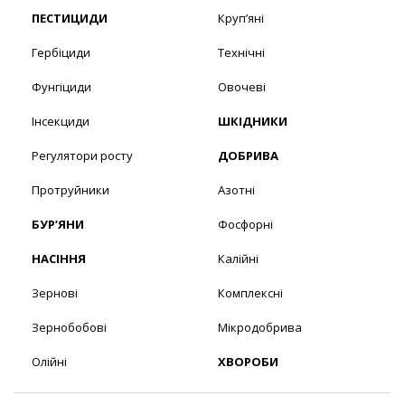
ПЕСТИЦИДИ
Круп’яні
Гербіциди
Технічні
Фунгіциди
Овочеві
Інсекциди
ШКІДНИКИ
Регулятори росту
ДОБРИВА
Протруйники
Азотні
БУР’ЯНИ
Фосфорні
НАСІННЯ
Калійні
Зернові
Комплексні
Зернобобові
Мікродобрива
Олійні
ХВОРОБИ