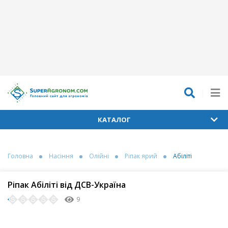
КАТАЛОГ
Головна
Насіння
Олійні
Ріпак ярий
Абіліті
Ріпак Абіліті від ДСВ-Україна
9