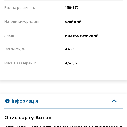
150-170
Висота рослин, см
олійний
Напрям використання
низькоеруковий
Якість
47-50
Олійність, %
4,5-5,5
Маса 1000 зерен, г
Інформація
Опис сорту Вотан