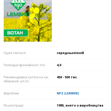
середньопізній
Група стиглості
4,0
Потенціал врожайності, т/га
450 - 500 тис.
Рекомендована густота на час
збирання, шт./га
NPZ (LEMBKE)
Виробник
1995, знято з виробництва
Рік реєстрації