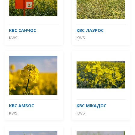
КВС САНЧОС
КВС ЛАУРОС
KWS
KWS
КВС АМБОС
КВС МІКАДОС
KWS
KWS