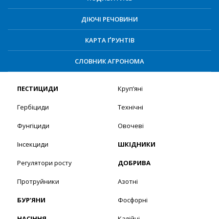
ДІЮЧІ РЕЧОВИНИ
КАРТА ҐРУНТІВ
СЛОВНИК АГРОНОМА
ПЕСТИЦИДИ
Круп’яні
Гербіциди
Технічні
Фунгіциди
Овочеві
Інсекциди
ШКІДНИКИ
Регулятори росту
ДОБРИВА
Протруйники
Азотні
БУР’ЯНИ
Фосфорні
НАСІННЯ
Калійні