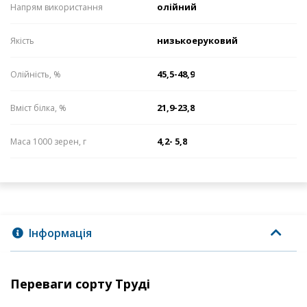
олійний
Напрям використання
низькоеруковий
Якість
45,5-48,9
Олійність, %
21,9-23,8
Вміст білка, %
4,2- 5,8
Маса 1000 зерен, г
Інформація
Переваги сорту Труді