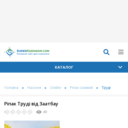
КАТАЛОГ
Головна
Насіння
Олійні
Ріпак озимий
Труді
Ріпак Труді від Заатбау
49