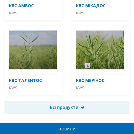
КВС АМБОС
КВС МІКАДОС
KWS
KWS
КВС ТАЛЕНТОС
КВС МЕРІНОС
KWS
KWS
Всі продукти
НОВИНИ