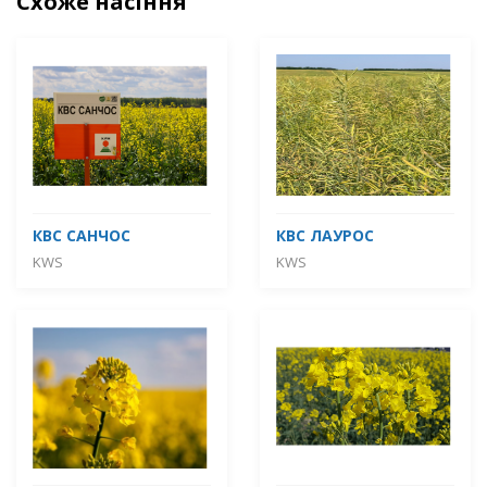
Схоже насіння
КВС САНЧОС
КВС ЛАУРОС
KWS
KWS