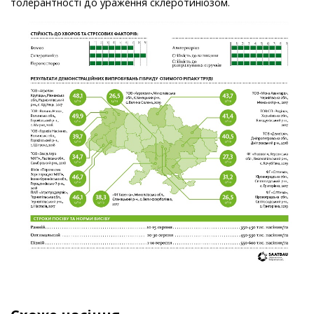
толерантності до ураження склеротиніозом.