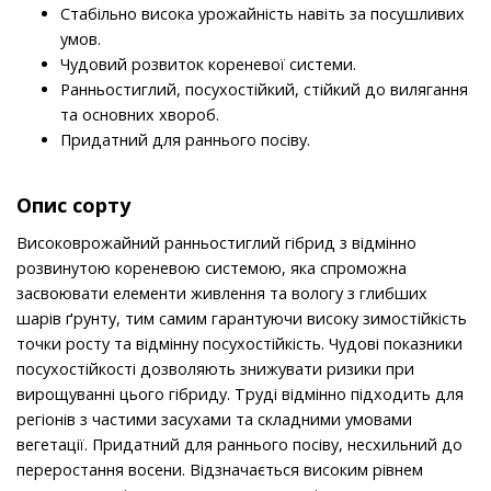
Стабільно висока урожайність навіть за посушливих
умов.
Чудовий розвиток кореневої системи.
Ранньостиглий, посухостійкий, стійкий до вилягання
та основних хвороб.
Придатний для раннього посіву.
Опис сорту
Високоврожайний ранньостиглий гібрид з відмінно
розвинутою кореневою системою, яка спроможна
засвоювати елементи живлення та вологу з глибших
шарів ґрунту, тим самим гарантуючи високу зимостійкість
точки росту та відмінну посухостійкість. Чудові показники
посухостійкості дозволяють знижувати ризики при
вирощуванні цього гібриду. Труді відмінно підходить для
регіонів з частими засухами та складними умовами
вегетації. Придатний для раннього посіву, несхильний до
переростання восени. Відзначається високим рівнем