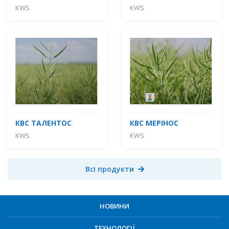
KWS
KWS
КВС ТАЛЕНТОС
КВС МЕРІНОС
KWS
KWS
Всі продукти
НОВИНИ
ТЕХНОЛОГІЇ