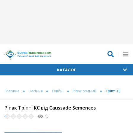
КАТАЛОГ
Головна
Насіння
Олійні
Ріпак озимий
Тріпті КС
Ріпак Тріпті КС від Caussade Semences
45