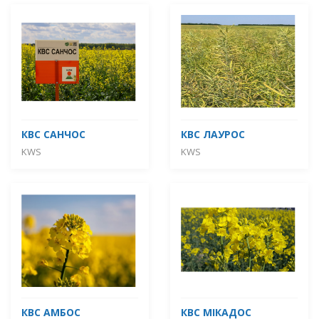
КВС САНЧОС
КВС ЛАУРОС
KWS
KWS
КВС АМБОС
КВС МІКАДОС