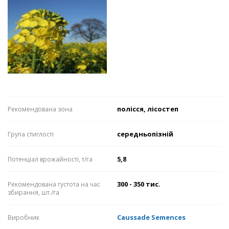
полісся, лісостеп
Рекомендована зона
середньопізній
Група стиглості
5,8
Потенціал врожайності, т/га
300 - 350 тис.
Рекомендована густота на час
збирання, шт./га
Caussade Semences
Виробник