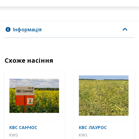
Інформація
Схоже насіння
КВС САНЧОС
КВС ЛАУРОС
KWS
KWS