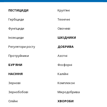
ПЕСТИЦИДИ
Круп’яні
Гербіциди
Технічні
Фунгіциди
Овочеві
Інсекциди
ШКІДНИКИ
Регулятори росту
ДОБРИВА
Протруйники
Азотні
БУР’ЯНИ
Фосфорні
НАСІННЯ
Калійні
Зернові
Комплексні
Зернобобові
Мікродобрива
Олійні
ХВОРОБИ