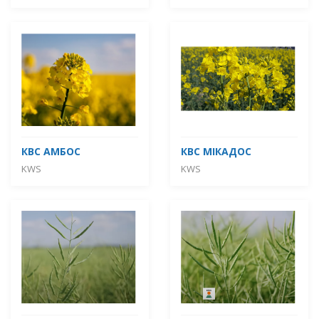
КВС АМБОС
КВС МІКАДОС
KWS
KWS