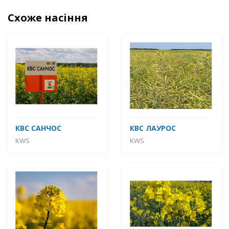
Схоже насіння
КВС САНЧОС
КВС ЛАУРОС
KWS
KWS