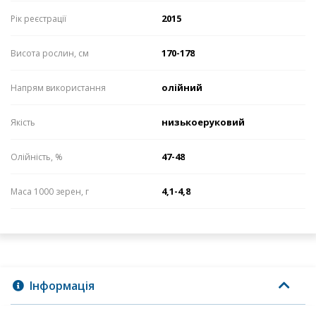
2015
Рік реєстрації
170-178
Висота рослин, см
олійний
Напрям використання
низькоеруковий
Якість
47-48
Олійність, %
4,1-4,8
Маса 1000 зерен, г
Інформація