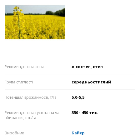
лісостеп, степ
Рекомендована зона
середньостиглий
Група стиглості
5,0-5,5
Потенціал врожайності, т/га
350 - 450 тис.
Рекомендована густота на час
збирання, шт./га
Байєр
Виробник