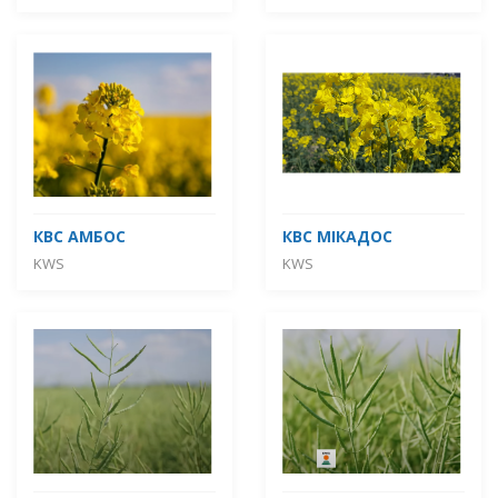
КВС АМБОС
КВС МІКАДОС
KWS
KWS