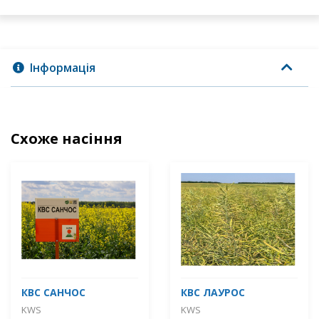
Інформація
Схоже насіння
КВС САНЧОС
КВС ЛАУРОС
KWS
KWS