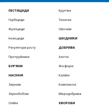
ПЕСТИЦИДИ
Круп’яні
Гербіциди
Технічні
Фунгіциди
Овочеві
Інсекциди
ШКІДНИКИ
Регулятори росту
ДОБРИВА
Протруйники
Азотні
БУР’ЯНИ
Фосфорні
НАСІННЯ
Калійні
Зернові
Комплексні
Зернобобові
Мікродобрива
Олійні
ХВОРОБИ