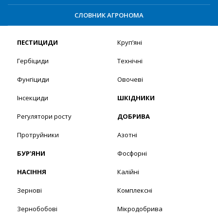
СЛОВНИК АГРОНОМА
ПЕСТИЦИДИ
Круп’яні
Гербіциди
Технічні
Фунгіциди
Овочеві
Інсекциди
ШКІДНИКИ
Регулятори росту
ДОБРИВА
Протруйники
Азотні
БУР’ЯНИ
Фосфорні
НАСІННЯ
Калійні
Зернові
Комплексні
Зернобобові
Мікродобрива