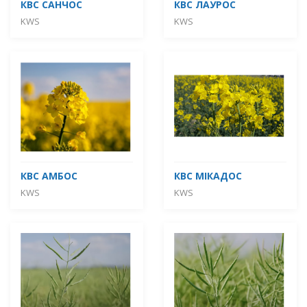
КВС САНЧОС
КВС ЛАУРОС
KWS
KWS
КВС АМБОС
КВС МІКАДОС
KWS
KWS