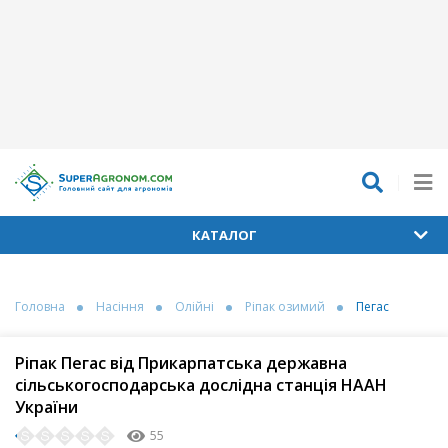
КАТАЛОГ
Головна
Насіння
Олійні
Ріпак озимий
Пегас
Ріпак Пегас від Прикарпатська державна
сільськогосподарська дослідна станція НААН
України
55