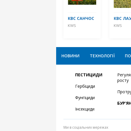
КВС САНЧОС
КВС ЛА
KWS
KWS
НОВИНИ
ТЕХНОЛОГІЇ
ПО
ПЕСТИЦИДИ
Регул
росту
Гербіциди
Протр
Фунгіциди
БУР’Я
Інсекциди
Ми в соціальних мережах