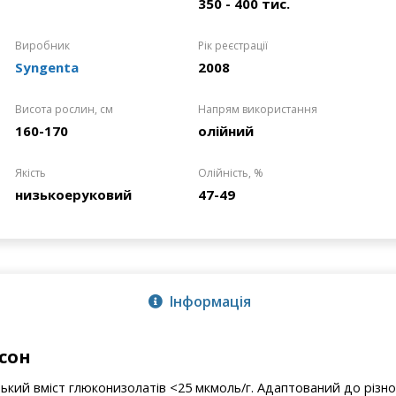
350 - 400 тис.
Виробник
Рік реєстрації
Syngenta
2008
Висота рослин, см
Напрям використання
160-170
олійний
Якість
Олійність, %
низькоеруковий
47-49
Інформація
сон
зький вміст глюконизолатів <25 мкмоль/г. Адаптований до різн