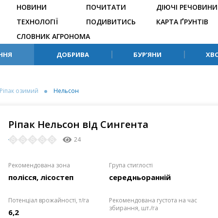
НОВИНИ
ПОЧИТАТИ
ДІЮЧІ РЕЧОВИНИ
ТЕХНОЛОГІЇ
ПОДИВИТИСЬ
КАРТА ҐРУНТІВ
СЛОВНИК АГРОНОМА
ННЯ
ДОБРИВА
БУР’ЯНИ
ХВ
Ріпак озимий
Нельсон
Ріпак Нельсон від Сингента
24
Рекомендована зона
Група стиглості
полісся, лісостеп
середньоранній
Потенціал врожайності, т/га
Рекомендована густота на час
збирання, шт./га
6,2