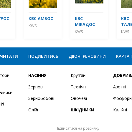
УРОС
КВС АМБОС
КВС
КВС
МІКАДОС
ТАЛ
KWS
KWS
KWS
ЧИТАТИ
ПОДИВИТИСЬ
ДІЮЧІ РЕЧОВИНИ
КАРТА 
ятори
НАСІННЯ
Круп’яні
ДОБРИВ
Зернові
Технічні
Азотні
уйники
Зернобобові
Овочеві
Фосфорн
НИ
Олійні
ШКІДНИКИ
Калійні
Підписатися на розсилку