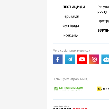
ПЕСТИЦИДИ
Регул
росту
Гербіциди
Протр
Фунгіциди
БУР’Я
Інсекциди
Ми в соціальних мережах
Підвищуйте аграрний IQ