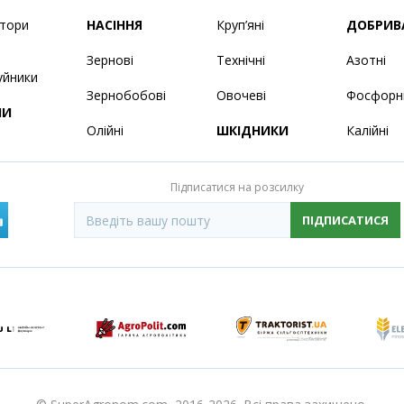
ятори
НАСІННЯ
Круп’яні
ДОБРИВ
Зернові
Технічні
Азотні
уйники
Зернобобові
Овочеві
Фосфорн
НИ
Олійні
ШКІДНИКИ
Калійні
Підписатися на розсилку
ПІДПИСАТИСЯ