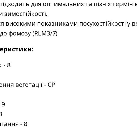
підходить для оптимальних та пізніх термінів
 зимостійкості.
я високими показниками посухостійкості у ве
 до фомозу (RLM3/7)
еристики:
 - 8
ння вегетації - СР
 9
8
ягання - 8