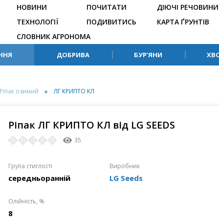
НОВИНИ
ПОЧИТАТИ
ДІЮЧІ РЕЧОВИНИ
ТЕХНОЛОГІЇ
ПОДИВИТИСЬ
КАРТА ҐРУНТІВ
СЛОВНИК АГРОНОМА
ННЯ
ДОБРИВА
БУР’ЯНИ
ХВ
Ріпак озимий
ЛГ КРИПТО КЛ
Ріпак ЛГ КРИПТО КЛ від LG SEEDS
35
Група стиглості
Виробник
середньоранній
LG Seeds
Олійність, %
8