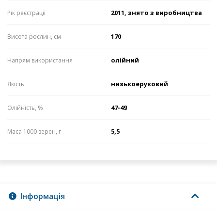
2011, знято з виробництва
Рік реєстрації
170
Висота рослин, см
олійний
Напрям використання
низькоеруковий
Якість
47-49
Олійність, %
5,5
Маса 1000 зерен, г
Інформація