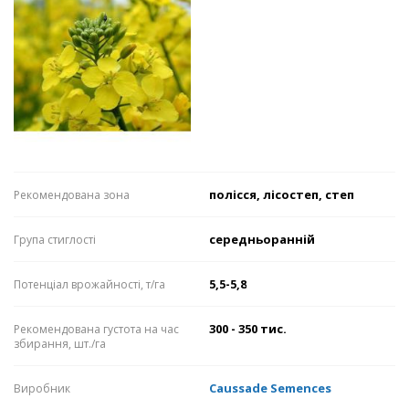
полісся, лісостеп, степ
Рекомендована зона
середньоранній
Група стиглості
5,5-5,8
Потенціал врожайності, т/га
300 - 350 тис.
Рекомендована густота на час
збирання, шт./га
Caussade Semences
Виробник