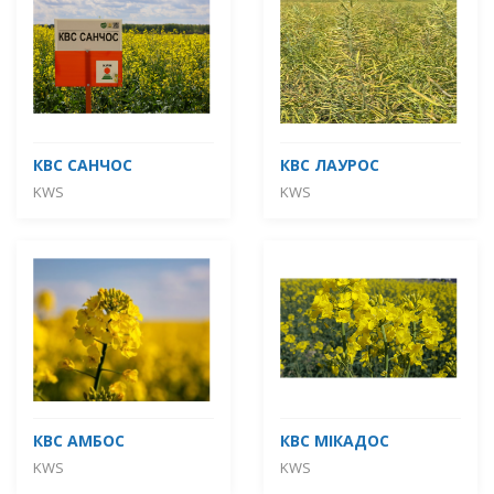
КВС САНЧОС
КВС ЛАУРОС
KWS
KWS
КВС АМБОС
КВС МІКАДОС
KWS
KWS