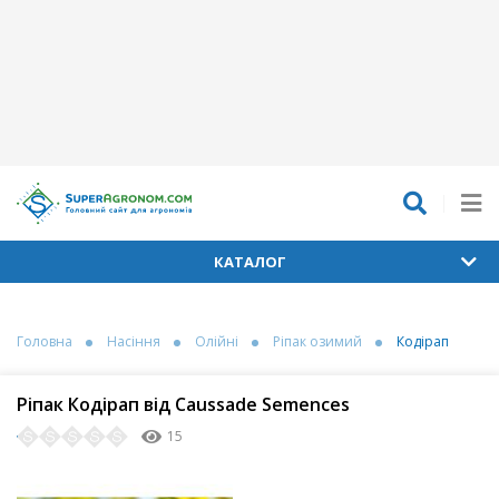
КАТАЛОГ
Головна
Насіння
Олійні
Ріпак озимий
Кодірап
Ріпак Кодірап від Caussade Semences
15