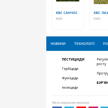
КВС САНЧОС
КВС ЛА
KWS
KWS
НОВИНИ
ТЕХНОЛОГІЇ
ПО
ПЕСТИЦИДИ
Регул
росту
Гербіциди
Протр
Фунгіциди
БУР’Я
Інсекциди
Ми в соціальних мережах