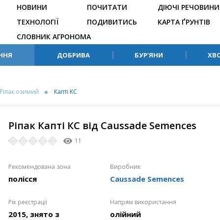
НОВИНИ
ПОЧИТАТИ
ДІЮЧІ РЕЧОВИНИ
ТЕХНОЛОГІЇ
ПОДИВИТИСЬ
КАРТА ҐРУНТІВ
СЛОВНИК АГРОНОМА
ННЯ
ДОБРИВА
БУР’ЯНИ
ХВ
Ріпак озимий
Капті КС
Ріпак Капті КС від Caussade Semences
11
Рекомендована зона
Виробник
полісся
Caussade Semences
Рік реєстрації
Напрям використання
2015, знято з
олійний