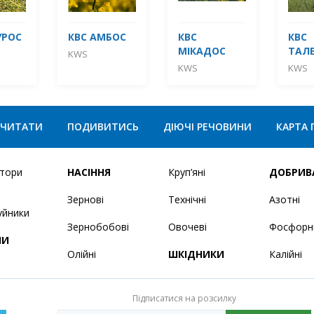
УРОС
КВС АМБОС
КВС
КВС
МІКАДОС
ТАЛ
KWS
KWS
KWS
ЧИТАТИ
ПОДИВИТИСЬ
ДІЮЧІ РЕЧОВИНИ
КАРТА 
ятори
НАСІННЯ
Круп’яні
ДОБРИВ
Зернові
Технічні
Азотні
уйники
Зернобобові
Овочеві
Фосфорн
НИ
Олійні
ШКІДНИКИ
Калійні
Підписатися на розсилку