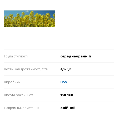
середньоранній
Група стиглості
4,5-5,0
Потенціал врожайності, т/га
DSV
Виробник
150-160
Висота рослин, см
олійний
Напрям використання