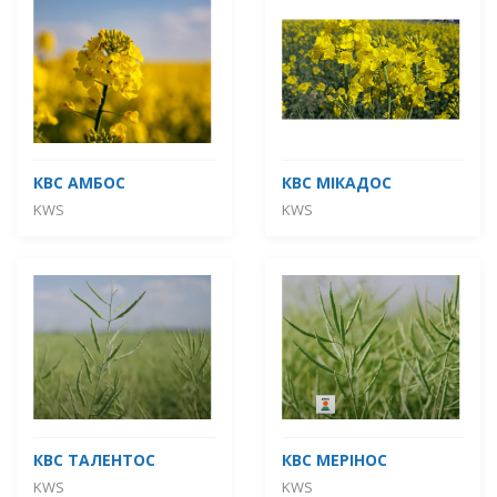
КВС АМБОС
КВС МІКАДОС
KWS
KWS
КВС ТАЛЕНТОС
КВС МЕРІНОС
KWS
KWS