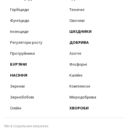
Гербіциди
Технічні
Фунгіциди
Овочеві
Інсекциди
ШКІДНИКИ
Регулятори росту
ДОБРИВА
Протруйники
Азотні
БУР’ЯНИ
Фосфорні
НАСІННЯ
Калійні
Зернові
Комплексні
Зернобобові
Мікродобрива
Олійні
ХВОРОБИ
Ми в соціальних мережах