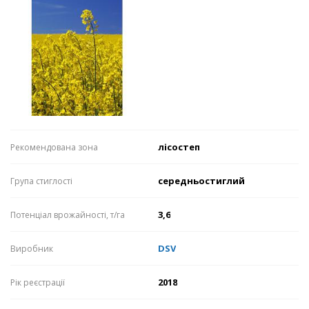
лісостеп
Рекомендована зона
середньостиглий
Група стиглості
3,6
Потенціал врожайності, т/га
DSV
Виробник
2018
Рік реєстрації