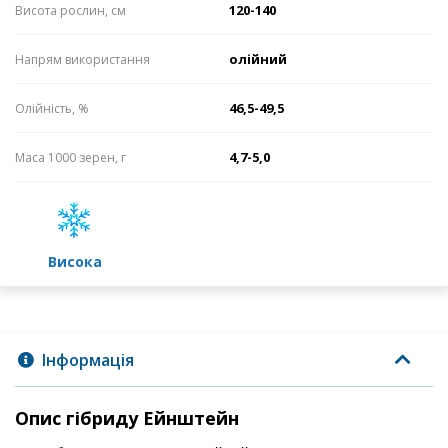
120-140
Висота рослин, см
олійний
Напрям використання
46,5-49,5
Олійність, %
4,7-5,0
Маса 1000 зерен, г
високa
Інформація
Опис гібриду Ейнштейн