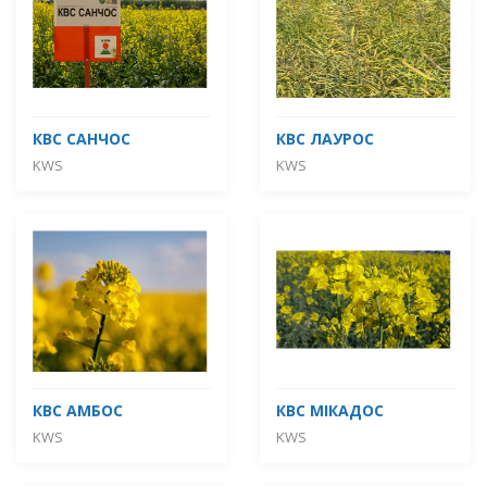
КВС САНЧОС
КВС ЛАУРОС
KWS
KWS
КВС АМБОС
КВС МІКАДОС
KWS
KWS