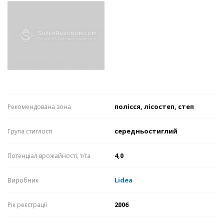
полісся, лісостеп, степ
Рекомендована зона
середньостиглий
Група стиглості
4,0
Потенціал врожайності, т/га
Lidea
Виробник
2006
Рік реєстрації