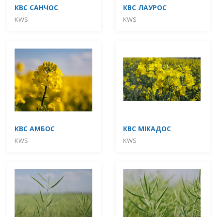
КВС САНЧОС
КВС ЛАУРОС
KWS
KWS
КВС АМБОС
КВС МІКАДОС
KWS
KWS