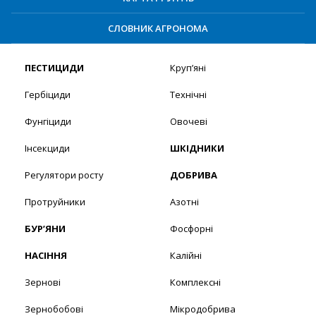
СЛОВНИК АГРОНОМА
ПЕСТИЦИДИ
Круп’яні
Гербіциди
Технічні
Фунгіциди
Овочеві
Інсекциди
ШКІДНИКИ
Регулятори росту
ДОБРИВА
Протруйники
Азотні
БУР’ЯНИ
Фосфорні
НАСІННЯ
Калійні
Зернові
Комплексні
Зернобобові
Мікродобрива