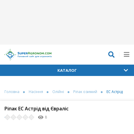
КАТАЛОГ
Головна
Насіння
Олійні
Ріпак озимий
ЕС Астрід
Ріпак ЕС Астрід від Євраліс
8