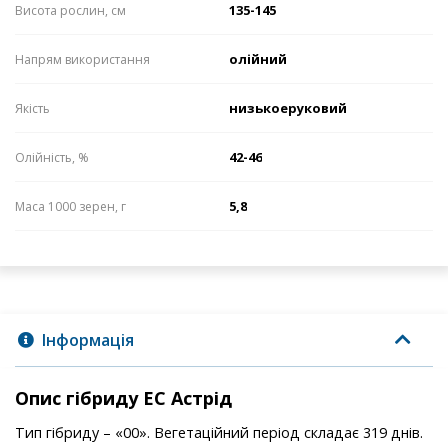
135-145
Висота рослин, см
олійний
Напрям використання
низькоеруковий
Якість
42-46
Олійність, %
5,8
Маса 1000 зерен, г
Інформація
Опис гібриду ЕС Астрід
Тип гібриду – «00». Вегетаційний період складає 319 днів.