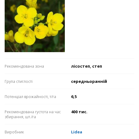
лісостеп, степ
Рекомендована зона
середньоранній
Група стиглості
6,5
Потенціал врожайності, т/га
400 тис.
Рекомендована густота на час
збирання, шт./га
Lidea
Виробник