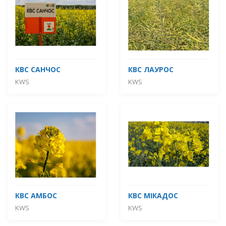
КВС САНЧОС
КВС ЛАУРОС
KWS
KWS
КВС АМБОС
КВС МІКАДОС
KWS
KWS