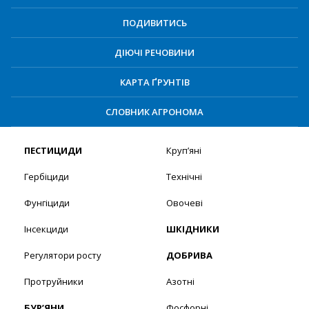
ПОДИВИТИСЬ
ДІЮЧІ РЕЧОВИНИ
КАРТА ҐРУНТІВ
СЛОВНИК АГРОНОМА
ПЕСТИЦИДИ
Круп’яні
Гербіциди
Технічні
Фунгіциди
Овочеві
Інсекциди
ШКІДНИКИ
Регулятори росту
ДОБРИВА
Протруйники
Азотні
БУР’ЯНИ
Фосфорні