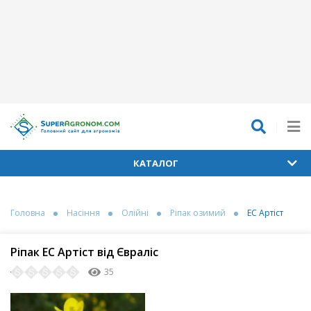
КАТАЛОГ
Головна
Насіння
Олійні
Ріпак озимий
ЕС Артіст
Ріпак ЕС Артіст від Євраліс
35