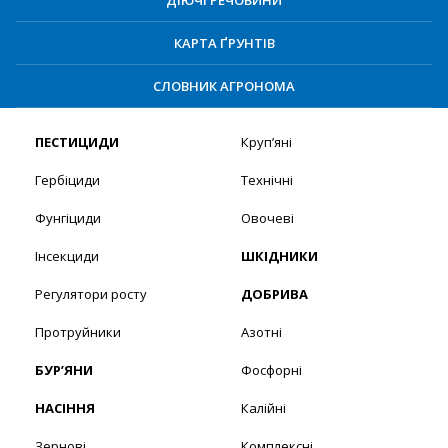
КАРТА ҐРУНТІВ
СЛОВНИК АГРОНОМА
ПЕСТИЦИДИ
Круп’яні
Гербіциди
Технічні
Фунгіциди
Овочеві
Інсекциди
ШКІДНИКИ
Регулятори росту
ДОБРИВА
Протруйники
Азотні
БУР’ЯНИ
Фосфорні
НАСІННЯ
Калійні
Зернові
Комплексні