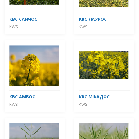
КВС САНЧОС
КВС ЛАУРОС
KWS
KWS
КВС АМБОС
КВС МІКАДОС
KWS
KWS