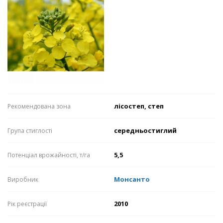
лісостеп, степ
Рекомендована зона
середньостиглий
Група стиглості
5,5
Потенціал врожайності, т/га
Монсанто
Виробник
2010
Рік реєстрації