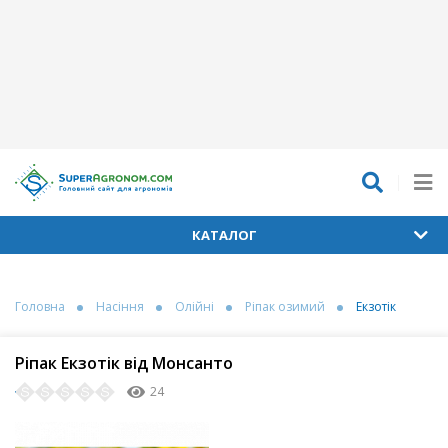
КАТАЛОГ
Головна
Насіння
Олійні
Ріпак озимий
Екзотік
Ріпак Екзотік від Монсанто
24