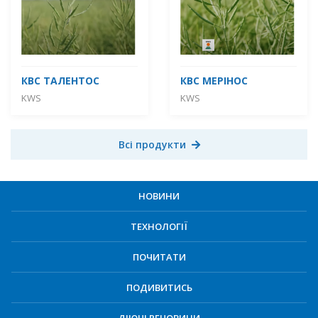
КВС ТАЛЕНТОС
КВС МЕРІНОС
KWS
KWS
Всі продукти
НОВИНИ
ТЕХНОЛОГІЇ
ПОЧИТАТИ
ПОДИВИТИСЬ
ДІЮЧІ РЕЧОВИНИ