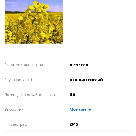
лісостеп
Рекомендована зона
ранньостиглий
Група стиглості
6,0
Потенціал врожайності, т/га
Монсанто
Виробник
2015
Рік реєстрації