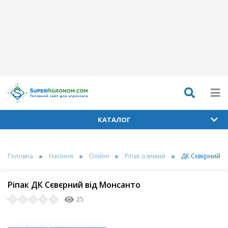
КАТАЛОГ
Головна
Насіння
Олійні
Ріпак озимий
ДК Сєвєрний
Ріпак ДК Сєвєрний від Монсанто
25