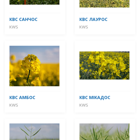
КВС САНЧОС
КВС ЛАУРОС
KWS
KWS
КВС АМБОС
КВС МІКАДОС
KWS
KWS