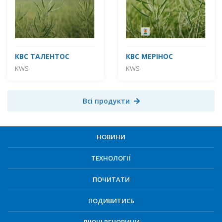
КВС ТАЛЕНТОС
КВС МЕРІНОС
KWS
KWS
Всі продукти
НОВИНИ
ТЕХНОЛОГІЇ
ПОЧИТАТИ
ПОДИВИТИСЬ
ДІЮЧІ РЕЧОВИНИ