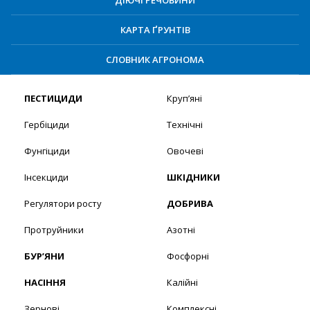
КАРТА ҐРУНТІВ
СЛОВНИК АГРОНОМА
ПЕСТИЦИДИ
Круп’яні
Гербіциди
Технічні
Фунгіциди
Овочеві
Інсекциди
ШКІДНИКИ
Регулятори росту
ДОБРИВА
Протруйники
Азотні
БУР’ЯНИ
Фосфорні
НАСІННЯ
Калійні
Зернові
Комплексні