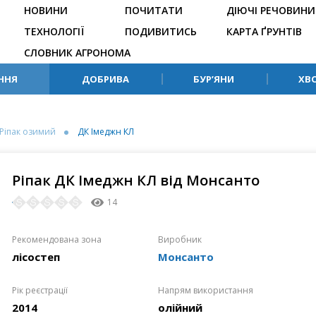
НОВИНИ
ПОЧИТАТИ
ДІЮЧІ РЕЧОВИНИ
ТЕХНОЛОГІЇ
ПОДИВИТИСЬ
КАРТА ҐРУНТІВ
СЛОВНИК АГРОНОМА
ННЯ
ДОБРИВА
БУР’ЯНИ
ХВ
Ріпак озимий
ДК Імеджн КЛ
Ріпак ДК Імеджн КЛ від Монсанто
14
Рекомендована зона
Виробник
лісостеп
Монсанто
Рік реєстрації
Напрям використання
2014
олійний