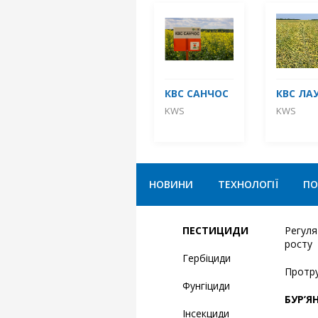
КВС САНЧОС
КВС ЛА
KWS
KWS
НОВИНИ
ТЕХНОЛОГІЇ
ПО
ПЕСТИЦИДИ
Регул
росту
Гербіциди
Протр
Фунгіциди
БУР’Я
Інсекциди