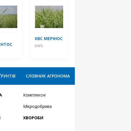
КВС МЕРІНОС
ЕНТОС
KWS
ҐРУНТІВ
СЛОВНИК АГРОНОМА
А
Комплексні
Мікродобрива
і
ХВОРОБИ