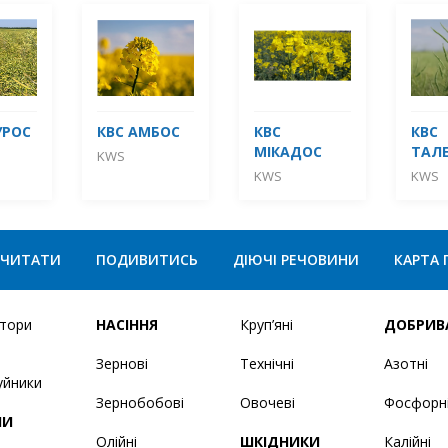
УРОС
КВС АМБОС
КВС
КВС
МІКАДОС
ТАЛ
KWS
KWS
KWS
ЧИТАТИ
ПОДИВИТИСЬ
ДІЮЧІ РЕЧОВИНИ
КАРТА 
ятори
НАСІННЯ
Круп’яні
ДОБРИВ
Зернові
Технічні
Азотні
уйники
Зернобобові
Овочеві
Фосфорн
НИ
Олійні
ШКІДНИКИ
Калійні