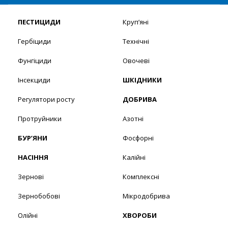
ПЕСТИЦИДИ
Круп’яні
Гербіциди
Технічні
Фунгіциди
Овочеві
Інсекциди
ШКІДНИКИ
Регулятори росту
ДОБРИВА
Протруйники
Азотні
БУР’ЯНИ
Фосфорні
НАСІННЯ
Калійні
Зернові
Комплексні
Зернобобові
Мікродобрива
Олійні
ХВОРОБИ