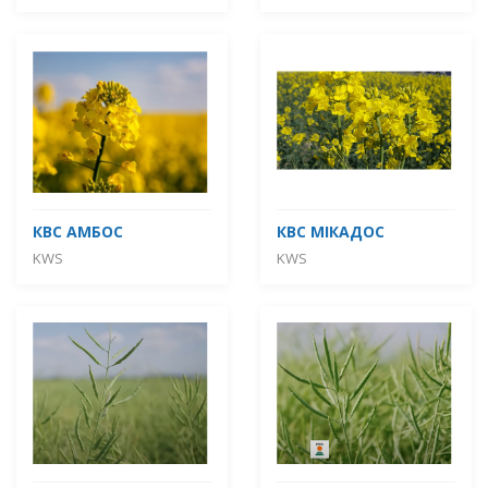
КВС АМБОС
КВС МІКАДОС
KWS
KWS