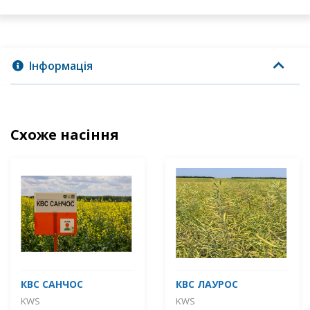
Інформація
Схоже насіння
КВС САНЧОС
КВС ЛАУРОС
KWS
KWS