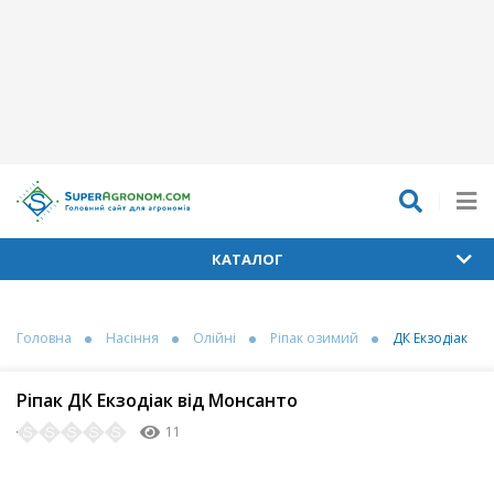
КАТАЛОГ
Головна
Насіння
Олійні
Ріпак озимий
ДК Екзодіак
Ріпак ДК Екзодіак від Монсанто
11