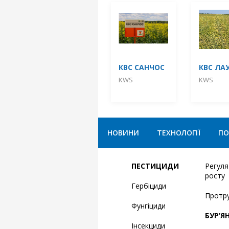
КВС САНЧОС
КВС ЛА
KWS
KWS
НОВИНИ
ТЕХНОЛОГІЇ
ПО
ПЕСТИЦИДИ
Регул
росту
Гербіциди
Протр
Фунгіциди
БУР’Я
Інсекциди