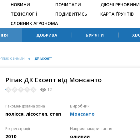
НОВИНИ
ПОЧИТАТИ
ДІЮЧІ РЕЧОВИНИ
ТЕХНОЛОГІЇ
ПОДИВИТИСЬ
КАРТА ҐРУНТІВ
СЛОВНИК АГРОНОМА
ННЯ
ДОБРИВА
БУР’ЯНИ
ХВ
Ріпак озимий
ДК Ексепт
Ріпак ДК Ексепт від Монсанто
12
Рекомендована зона
Виробник
полісся, лісостеп, степ
Монсанто
Рік реєстрації
Напрям використання
2010
олійний