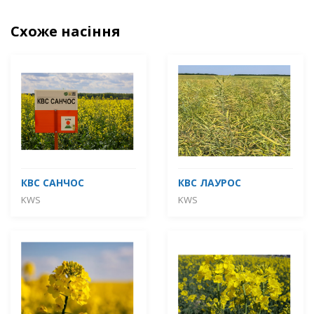
Схоже насіння
КВС САНЧОС
КВС ЛАУРОС
KWS
KWS