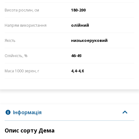
180-200
Висота рослин, см
олійний
Напрям використання
низькоеруковий
Якість
46-49
Олійність, %
4,4-4,6
Маса 1000 зерен, г
Інформація
Опис сорту Дема