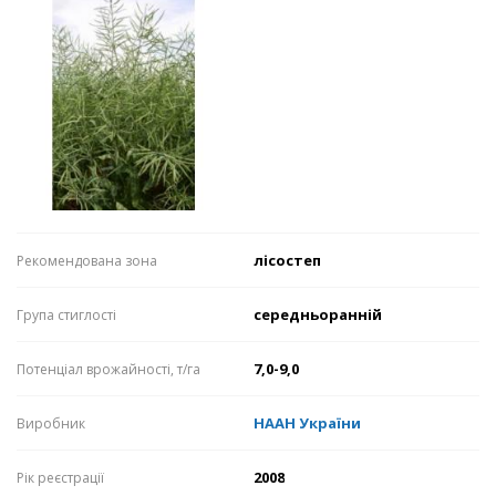
лісостеп
Рекомендована зона
середньоранній
Група стиглості
7,0-9,0
Потенціал врожайності, т/га
НААН України
Виробник
2008
Рік реєстрації