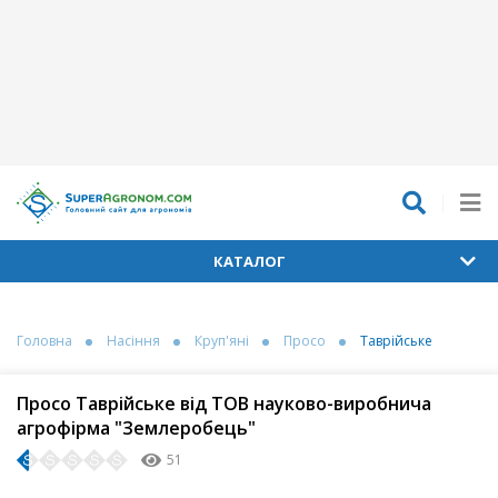
КАТАЛОГ
Головна
Насіння
Круп'яні
Просо
Таврійське
Просо Таврійське від ТОВ науково-виробнича
агрофірма "Землеробець"
51