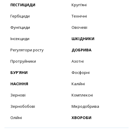
ПЕСТИЦИДИ
Круп’яні
Гербіциди
Технічні
Фунгіциди
Овочеві
Інсекциди
ШКІДНИКИ
Регулятори росту
ДОБРИВА
Протруйники
Азотні
БУР’ЯНИ
Фосфорні
НАСІННЯ
Калійні
Зернові
Комплексні
Зернобобові
Мікродобрива
Олійні
ХВОРОБИ