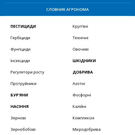
СЛОВНИК АГРОНОМА
ПЕСТИЦИДИ
Круп’яні
Гербіциди
Технічні
Фунгіциди
Овочеві
Інсекциди
ШКІДНИКИ
Регулятори росту
ДОБРИВА
Протруйники
Азотні
БУР’ЯНИ
Фосфорні
НАСІННЯ
Калійні
Зернові
Комплексні
Зернобобові
Мікродобрива