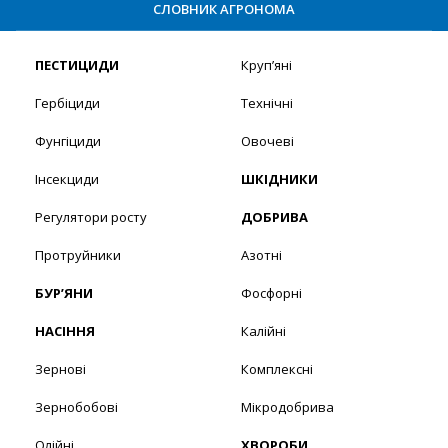
СЛОВНИК АГРОНОМА
ПЕСТИЦИДИ
Круп’яні
Гербіциди
Технічні
Фунгіциди
Овочеві
Інсекциди
ШКІДНИКИ
Регулятори росту
ДОБРИВА
Протруйники
Азотні
БУР’ЯНИ
Фосфорні
НАСІННЯ
Калійні
Зернові
Комплексні
Зернобобові
Мікродобрива
Олійні
ХВОРОБИ