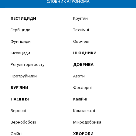
СЛОВНИК АГРОНОМА
ПЕСТИЦИДИ
Круп’яні
Гербіциди
Технічні
Фунгіциди
Овочеві
Інсекциди
ШКІДНИКИ
Регулятори росту
ДОБРИВА
Протруйники
Азотні
БУР’ЯНИ
Фосфорні
НАСІННЯ
Калійні
Зернові
Комплексні
Зернобобові
Мікродобрива
Олійні
ХВОРОБИ