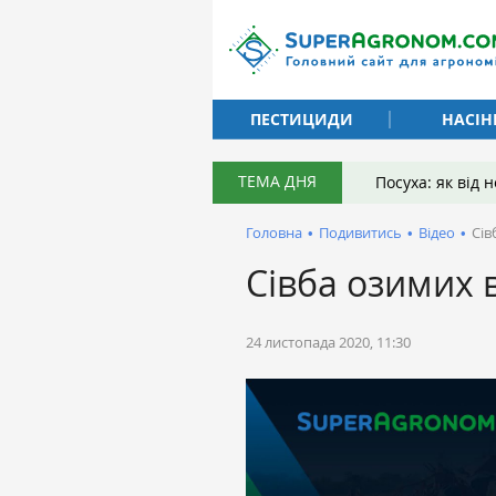
ПЕСТИЦИДИ
НАСІН
ТЕМА ДНЯ
Посуха: як від
Головна
•
Подивитись
•
Відео
•
Сів
Сівба озимих 
24 листопада 2020, 11:30