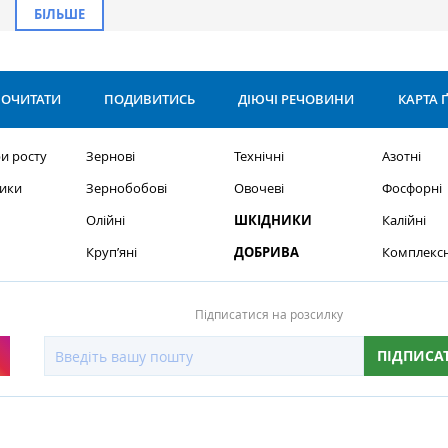
БІЛЬШЕ
ОЧИТАТИ
ПОДИВИТИСЬ
ДІЮЧІ РЕЧОВИНИ
КАРТА 
и росту
Зернові
Технічні
Азотні
ики
Зернобобові
Овочеві
Фосфорні
Олійні
ШКІДНИКИ
Калійні
Круп’яні
ДОБРИВА
Комплексн
Підписатися на розсилку
ПІДПИСА