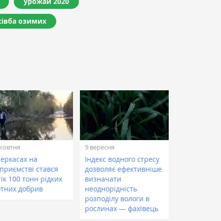
урожай 2020
сівба озимих
жовтня
9 вересня
Черкасах на
Індекс водного стресу
дприємстві стався
дозволяє ефективніше
ік 100 тонн рідких
визначати
отних добрив
неоднорідність
розподілу вологи в
рослинах — фахівець