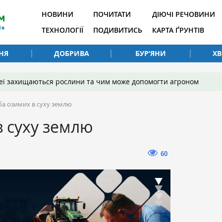
НОВИНИ
ПОЧИТАТИ
ДІЮЧІ РЕЧОВИНИ
ТЕХНОЛОГІЇ
ПОДИВИТИСЬ
КАРТА ҐРУНТІВ
НЯ
ДОБРИВА
БУР’ЯНИ
Х
 неї захищаються рослини та чим може допомогти агроном
ба озимих в суху землю
в суху землю
60