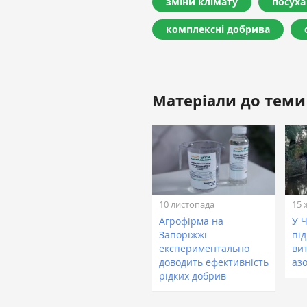
зміни клімату
посуха
комплексні добрива
Матеріали до теми
10 листопада
15 
Агрофірма на
У 
Запоріжжі
пі
експериментально
вит
доводить ефективність
аз
рідких добрив