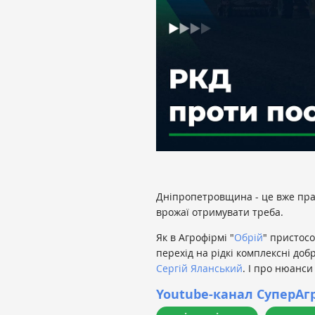
Дніпропетровщина - це вже прак
врожаї отримувати треба.
Як в Агрофірмі "
Обрій
" пристосо
перехід на рідкі комплексні до
Сергій Яланський
. І про нюанси
Youtube-канал СуперАг