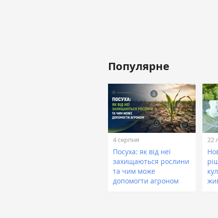
Популярне
4 серпня
22 
Посуха: як від неї
Нов
захищаються рослини
рі
та чим може
кул
допомогти агроном
жи