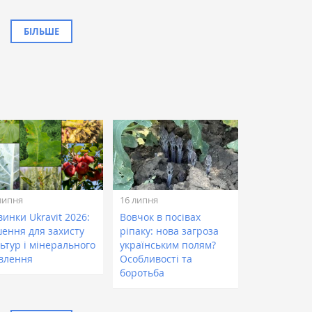
БІЛЬШЕ
липня
16 липня
инки Ukravit 2026:
Вовчок в посівах
шення для захисту
ріпаку: нова загроза
ьтур і мінерального
українським полям?
влення
Особливості та
боротьба