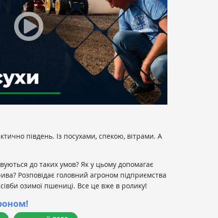
тично південь. Із посухами, спекою, вітрами. А
вуються до таких умов? Як у цьому допомагає
брива? Розповідає головний агроном підприємства
 сівби озимої пшениці. Все це вже в ролику!
роном!