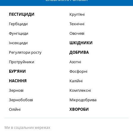
ПЕСТИЦИДИ
Круп’яні
Гербіциди
Технічні
Фунгіциди
Овочеві
Інсекциди
ШКІДНИКИ
Регулятори росту
ДОБРИВА
Протруйники
Азотні
БУР’ЯНИ
Фосфорні
НАСІННЯ
Калійні
Зернові
Комплексні
Зернобобові
Мікродобрива
Олійні
ХВОРОБИ
Ми в соціальних мережах