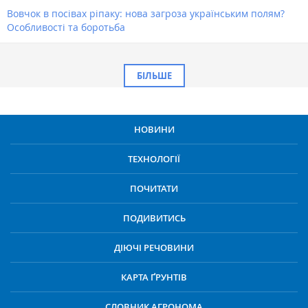
Вовчок в посівах ріпаку: нова загроза українським полям?
Особливості та боротьба
БІЛЬШЕ
НОВИНИ
ТЕХНОЛОГІЇ
ПОЧИТАТИ
ПОДИВИТИСЬ
ДІЮЧІ РЕЧОВИНИ
КАРТА ҐРУНТІВ
СЛОВНИК АГРОНОМА