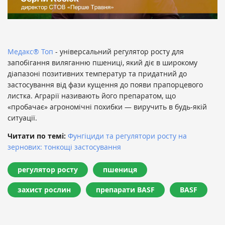
Медакс® Топ
- універсальний регулятор росту для
запобігання виляганню пшениці, який діє в широкому
діапазоні позитивних температур та придатний до
застосування від фази кущення до появи прапорцевого
листка. Аграрії називають його препаратом, що
«пробачає» агрономічні похибки — виручить в будь-якій
ситуації.
Читати по темі:
Фунгіциди та регулятори росту на
зернових: тонкощі застосування
регулятор росту
пшениця
захист рослин
препарати BASF
BASF