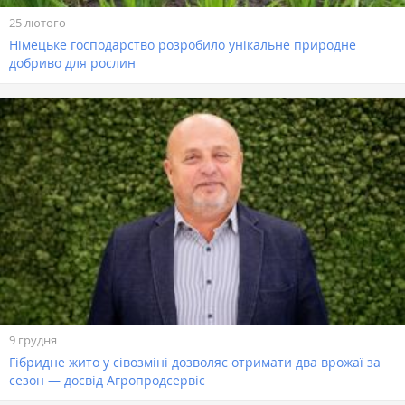
25 лютого
Німецьке господарство розробило унікальне природне
добриво для рослин
9 грудня
Гібридне жито у сівозміні дозволяє отримати два врожаї за
сезон — досвід Агропродсервіс