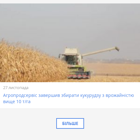
27 листопада
Агропродсервіс завершив збирати кукурудзу з врожайністю
вище 10 т/га
БІЛЬШЕ