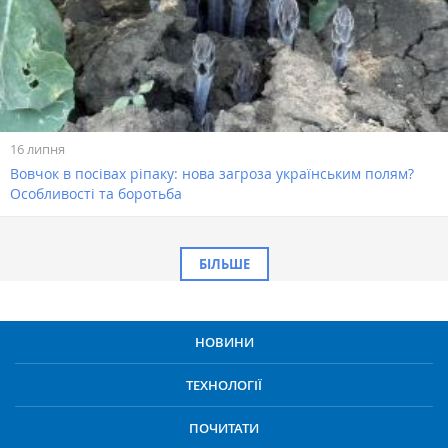
16 липня
Вовчок в посівах ріпаку: нова загроза українським полям?
Особливості та боротьба
БІЛЬШЕ
НОВИНИ
ТЕХНОЛОГІЇ
ПОЧИТАТИ