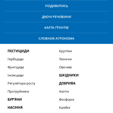
ПОДИВИТИСЬ
ДІЮЧІ РЕЧОВИНИ
КАРТА ҐРУНТІВ
СЛОВНИК АГРОНОМА
ПЕСТИЦИДИ
Круп’яні
Гербіциди
Технічні
Фунгіциди
Овочеві
Інсекциди
ШКІДНИКИ
Регулятори росту
ДОБРИВА
Протруйники
Азотні
БУР’ЯНИ
Фосфорні
НАСІННЯ
Калійні