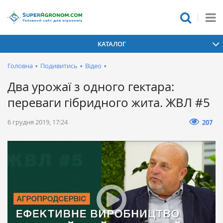
КАТАЛОГ
Головна
•
Подивитись
•
Відео
•
Два урожаї з одного гектара:
переваги гібридного жита. ЖВЛ #5
6 грудня 2019, 17:24
207