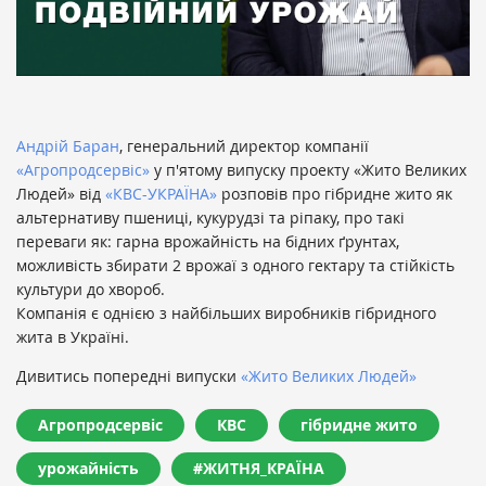
Андрій Баран
, генеральний директор компанії
«Агропродсервіс»
у п'ятому випуску проекту «Жито Великих
Людей» від
«КВС-УКРАЇНА»
розповів про гібридне жито як
альтернативу пшениці, кукурудзі та ріпаку, про такі
переваги як: гарна врожайність на бідних ґрунтах,
можливість збирати 2 врожаї з одного гектару та стійкість
культури до хвороб.
Компанія є однією з найбільших виробників гібридного
жита в Україні.
Дивитись попередні випуски
«Жито Великих Людей»
Агропродсервіс
КВС
гібридне жито
урожайність
#ЖИТНЯ_КРАЇНА