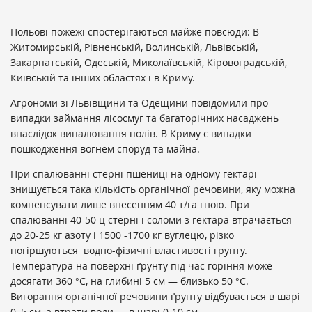
Польові пожежі спостерігаються майже повсюди: В
Житомирській, Рівненській, Волинській, Львівській,
Закарпатській, Одеській, Миколаївській, Кіровоградській,
Київській та інших областях і в Криму.
Агрономи зі Львівщини та Одещини повідомили про
випадки займання лісосмуг та багаторічних насаджень
внаслідок випалювання полів. В Криму є випадки
пошкодження вогнем споруд та майна.
При спалюванні стерні пшениці на одному гектарі
знищується така кількість органічної речовини, яку можна
компенсувати лише внесенням 40 т/га гною. При
спалюванні 40-50 ц стерні і соломи з гектара втрачається
до 20-25 кг азоту і 1500 -1700 кг вуглецю, різко
погіршуються водно-фізичні властивості грунту.
Температура на поверхні ґрунту під час горіння може
досягати 360 °С, на глибині 5 см — близько 50 °С.
Вигорання органічної речовини ґрунту відбувається в шарі
0–5 см, а втрати води — в шарі 0-10 см.