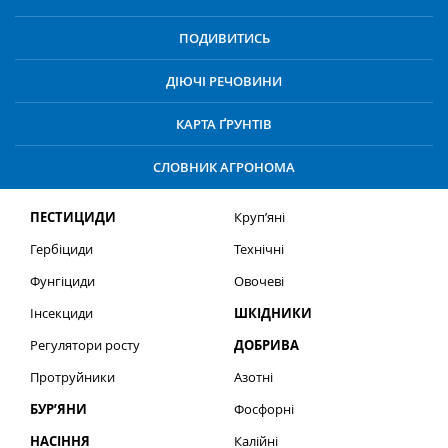
ПОДИВИТИСЬ
ДІЮЧІ РЕЧОВИНИ
КАРТА ҐРУНТІВ
СЛОВНИК АГРОНОМА
ПЕСТИЦИДИ
Круп’яні
Гербіциди
Технічні
Фунгіциди
Овочеві
Інсекциди
ШКІДНИКИ
Регулятори росту
ДОБРИВА
Протруйники
Азотні
БУР’ЯНИ
Фосфорні
НАСІННЯ
Калійні