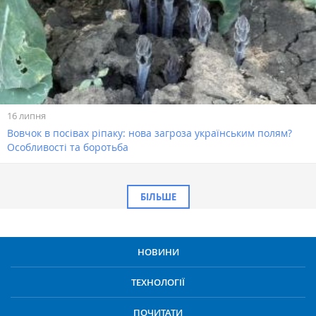
16 липня
Вовчок в посівах ріпаку: нова загроза українським полям?
Особливості та боротьба
БІЛЬШЕ
НОВИНИ
ТЕХНОЛОГІЇ
ПОЧИТАТИ