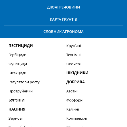
ДІЮЧІ РЕЧОВИНИ
КАРТА ҐРУНТІВ
СЛОВНИК АГРОНОМА
ПЕСТИЦИДИ
Круп’яні
Гербіциди
Технічні
Фунгіциди
Овочеві
Інсекциди
ШКІДНИКИ
Регулятори росту
ДОБРИВА
Протруйники
Азотні
БУР’ЯНИ
Фосфорні
НАСІННЯ
Калійні
Зернові
Комплексні