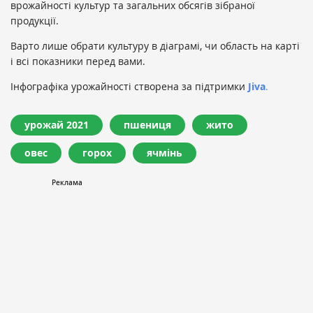
врожайності культур та загальних обсягів зібраної
продукції.
Варто лише обрати культуру в діаграмі, чи область на карті
і всі показники перед вами.
Інфографіка урожайності створена за підтримки
Jiva
.
урожай 2021
пшениця
жито
овес
горох
ячмінь