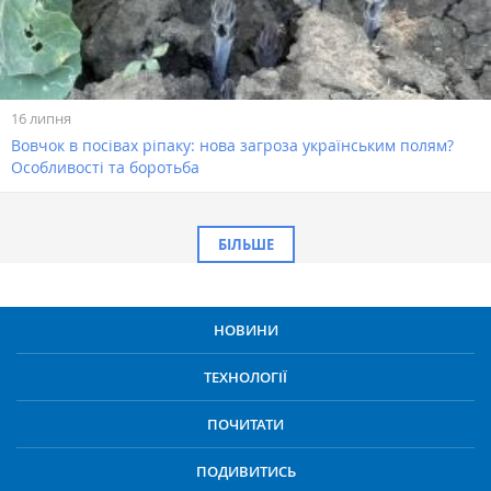
16 липня
Вовчок в посівах ріпаку: нова загроза українським полям?
Особливості та боротьба
БІЛЬШЕ
НОВИНИ
ТЕХНОЛОГІЇ
ПОЧИТАТИ
ПОДИВИТИСЬ