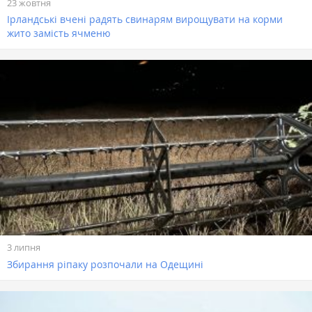
23 жовтня
Ірландські вчені радять свинарям вирощувати на корми
жито замість ячменю
3 липня
Збирання ріпаку розпочали на Одещині